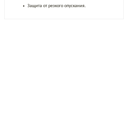
Защита от резкого опускания.
Автокосметика для ухода за транспортом
Автохимия
Безопасность и охрана труда
Лампы переносные
Маслосменное оборудование