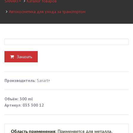
SANART+
Каталог товаров
Автокосметика для ухода за транспортом
Заказать
Производитель:
Sanart+
Объём: 300 ml
Артикул: 035 300 12
Область применения:
П
р
и
ме
н
я
е
т
с
я
для
металла,