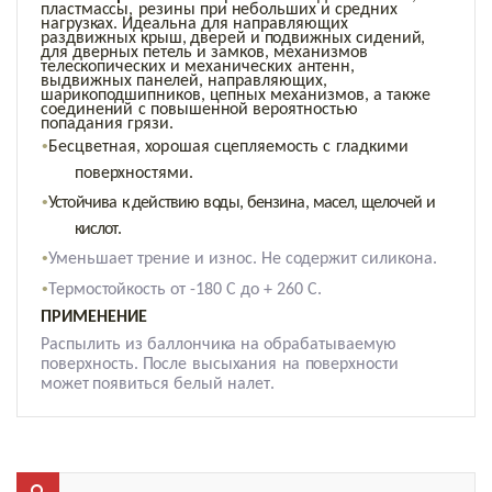
п
ла
с
т
ма
с
с
ы,
р
е
зи
н
ы
п
р
и
н
е
б
о
льш
и
х
и
с
р
е
д
н
и
х
н
аг
р
уз
к
а
х
.
И
д
еаль
н
а
для
н
а
п
р
а
в
л
яю
щ
и
х
р
а
з
дв
и
ж
н
ых
к
р
ыш,
две
р
ей и
п
о
дв
и
ж
н
ых
си
д
е
н
ий
,
для
две
р
н
ых
п
е
т
е
ль и
з
ам
к
ов,
ме
х
а
н
из
мов
т
е
ле
с
к
о
пи
че
ски
х
и ме
х
а
н
и
че
ски
х
а
нт
е
нн
,
выдв
и
ж
н
ых
п
а
н
е
ле
й
,
н
а
п
р
а
в
л
яю
щ
их
,
ша
р
и
к
о
п
о
дш
ип
н
и
к
ов,
ц
е
п
н
ых
ме
х
а
н
из
мов, а
та
к
ж
е
с
о
е
д
и
н
е
н
и
й
с
п
овыше
нн
ой ве
р
о
я
т
н
о
с
тью
п
о
п
ада
н
и
я
г
р
язи
.
•
Бе
сц
вет
н
а
я
,
х
о
р
ошая
с
ц
е
п
л
я
е
мо
с
ть
с
г
лад
ки
ми
п
ове
р
х
н
о
с
т
я
м
и
.
•
У
с
т
о
й
ч
и
в
а
к
д
е
йс
тв
и
ю
в
о
ды
,
б
е
н
зи
н
а
,
ма
с
е
л
,
щ
е
лоче
й
и
кис
л
о
т
.
•
У
ме
н
ьшает
т
р
е
н
и
е
и
из
н
о
с
.
Н
е
с
о
д
е
р
ж
и
т
си
л
и
к
о
н
а.
•
Т
е
р
мо
с
т
о
й
к
о
с
ть
о
т
-180
С
д
о
+
260
С
.
П
РИМ
Е
Н
Е
НИ
Е
Ра
сп
ыл
и
ть
и
з
б
алло
н
ч
и
к
а
н
а
о
б
р
а
б
атыва
ем
у
ю
п
ове
р
х
н
о
с
ть.
П
о
с
ле
вы
с
ы
х
а
н
и
я
н
а
п
ове
р
х
н
о
с
ти
м
о
ж
ет
п
о
я
в
и
ть
с
я
б
е
лый
н
але
т
.